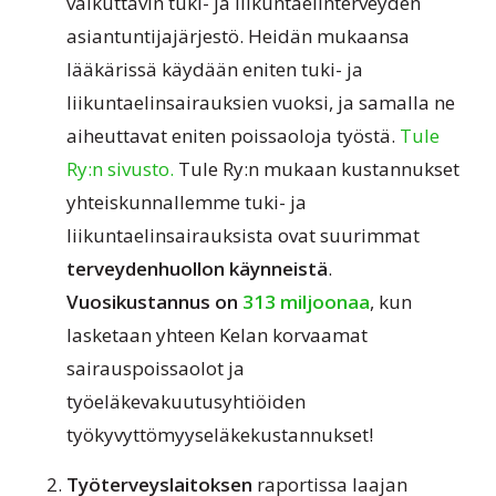
vaikuttavin tuki- ja liikuntaelinterveyden
asiantuntijajärjestö. Heidän mukaansa
lääkärissä käydään eniten tuki- ja
liikuntaelinsairauksien vuoksi, ja samalla ne
aiheuttavat eniten poissaoloja työstä.
Tule
Ry:n sivusto.
Tule Ry:n mukaan kustannukset
yhteiskunnallemme tuki- ja
liikuntaelinsairauksista ovat suurimmat
terveydenhuollon käynneistä
.
Vuosikustannus on
313 miljoonaa
, kun
lasketaan yhteen Kelan korvaamat
sairauspoissaolot ja
työeläkevakuutusyhtiöiden
työkyvyttömyyseläkekustannukset!
Työterveyslaitoksen
raportissa laajan