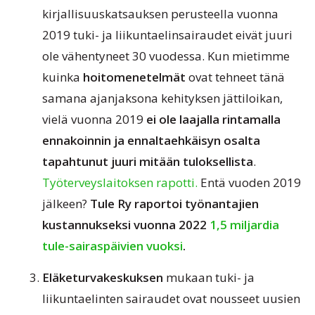
kirjallisuuskatsauksen perusteella vuonna
2019 tuki- ja liikuntaelinsairaudet eivät juuri
ole vähentyneet 30 vuodessa. Kun mietimme
kuinka
hoitomenetelmät
ovat tehneet tänä
samana ajanjaksona kehityksen jättiloikan,
vielä vuonna 2019
ei ole laajalla rintamalla
ennakoinnin ja ennaltaehkäisyn osalta
tapahtunut juuri mitään tuloksellista
.
Työterveyslaitoksen rapotti.
Entä vuoden 2019
jälkeen?
Tule Ry raportoi työnantajien
kustannukseksi vuonna 2022
1,5 miljardia
tule-sairaspäivien vuoksi
.
Eläketurvakeskuksen
mukaan tuki- ja
liikuntaelinten sairaudet ovat nousseet uusien