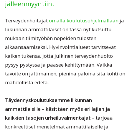
jälleenmyyntiin.
Terveydenhoitajat
omalla koulutusohjelmallaan
ja
liikunnan ammattilaiset on tässä nyt kutsuttu
mukaan tiimityöhön nopeiden tulosten
aikaansaamiseksi. Hyvinvointialueet tarvitsevat
kaiken tukensa, jotta julkinen terveydenhuolto
pysyy pystyssä ja pääsee kehittymään. Vaikka
tavoite on jättimäinen, pieninä paloina sitä kohti on
mahdollista edetä.
Täydennyskoulutuksemme liikunnan
ammattilaisille – käsittäen myös eri lajien ja
kaikkien tasojen urheiluvalmentajat –
tarjoaa
konkreettiset menetelmät ammattilaiselle ja