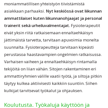
moniammatillisen yhteistyön tiivistämistä
asiakkaan parhaaksi.
Nyt keskiössä ovat liikunnan
ammattilaiset kuten liikunnanohjaajat ja personal
trainerit sekä urheiluvalmentajat.
Fysioterapeutit
eivät yksin riitä ratkaisemaan ennaltaehkäisyn
jättimäistä tarvetta, tarvitaan apuvoimia monelta
suunnalta. Fysioterapeutteja tarvitaan kipeästi
perustasoa haastavampien ongelmien ratkaisussa.
Varhaisen vaiheen ja ennaltaehkäisyn rintamalla
tekijöitä on liian vähän. Sitojen rakentaminen eri
ammattiryhmien välille vaatii työtä, ja siltoja pitkin
täytyy kulkea aktiivisesti kaikkiin suuntiin. Siihen
kulkijat tarvitsevat työkalut ja ohjauksen.
Koulutusta. Työkaluja käyttöön ja