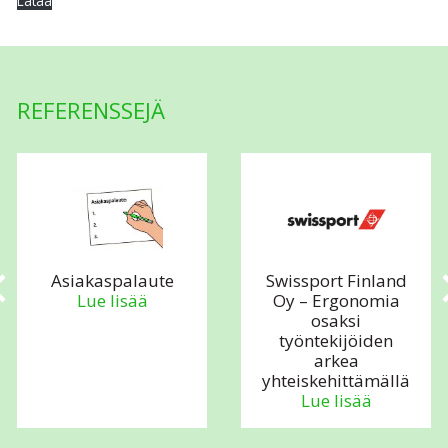
Lataa
REFERENSSEJÄ
Asiakaspalaute
Swissport Finland
Lue lisää
Oy – Ergonomia
osaksi
työntekijöiden
arkea
yhteiskehittämällä
Lue lisää