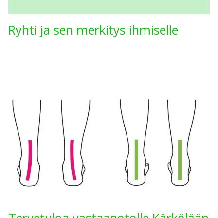
Ryhti ja sen merkitys ihmiselle
Tervetuloa vastaanotolle Kärkölään