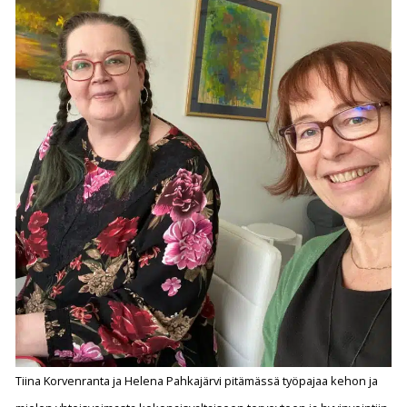
Tiina Korvenranta ja Helena Pahkajärvi pitämässä työpajaa kehon ja