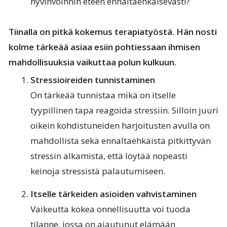
hyvinvoinnin eteen ennaltaehkäisevästi?
Tiinalla on pitkä kokemus terapiatyöstä. Hän nosti
kolme tärkeää asiaa esiin pohtiessaan ihmisen
mahdollisuuksia vaikuttaa polun kulkuun.
Stressioireiden tunnistaminen
On tärkeää tunnistaa mikä on itselle
tyypillinen tapa reagoida stressiin. Silloin juuri
oikein kohdistuneiden harjoitusten avulla on
mahdollista sekä ennaltaehkäistä pitkittyvän
stressin alkamista, että löytää nopeasti
keinoja stressistä palautumiseen.
Itselle tärkeiden asioiden vahvistaminen
Vaikeutta kokea onnellisuutta voi tuoda
tilanne, jossa on ajautunut elämään