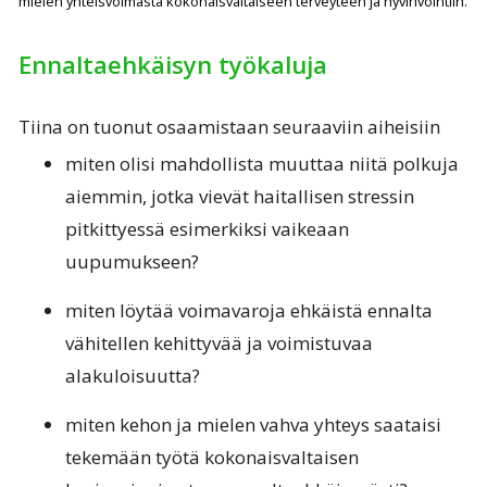
mielen yhteisvoimasta kokonaisvaltaiseen terveyteen ja hyvinvointiin.
Ennaltaehkäisyn työkaluja
Tiina on tuonut osaamistaan seuraaviin aiheisiin
miten olisi mahdollista muuttaa niitä polkuja
aiemmin, jotka vievät haitallisen stressin
pitkittyessä esimerkiksi vaikeaan
uupumukseen?
miten löytää voimavaroja ehkäistä ennalta
vähitellen kehittyvää ja voimistuvaa
alakuloisuutta?
miten kehon ja mielen vahva yhteys saataisi
tekemään työtä kokonaisvaltaisen