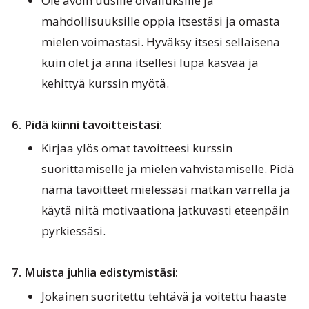
Ole avoin uusille oivalluksille ja
mahdollisuuksille oppia itsestäsi ja omasta
mielen voimastasi. Hyväksy itsesi sellaisena
kuin olet ja anna itsellesi lupa kasvaa ja
kehittyä kurssin myötä.
6. Pidä kiinni tavoitteistasi:
Kirjaa ylös omat tavoitteesi kurssin
suorittamiselle ja mielen vahvistamiselle. Pidä
nämä tavoitteet mielessäsi matkan varrella ja
käytä niitä motivaationa jatkuvasti eteenpäin
pyrkiessäsi.
7. Muista juhlia edistymistäsi:
Jokainen suoritettu tehtävä ja voitettu haaste