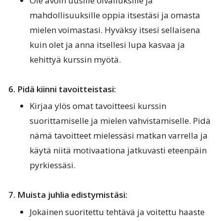
Ole avoin uusille oivalluksille ja
mahdollisuuksille oppia itsestäsi ja omasta
mielen voimastasi. Hyväksy itsesi sellaisena
kuin olet ja anna itsellesi lupa kasvaa ja
kehittyä kurssin myötä.
6. Pidä kiinni tavoitteistasi:
Kirjaa ylös omat tavoitteesi kurssin
suorittamiselle ja mielen vahvistamiselle. Pidä
nämä tavoitteet mielessäsi matkan varrella ja
käytä niitä motivaationa jatkuvasti eteenpäin
pyrkiessäsi.
7. Muista juhlia edistymistäsi:
Jokainen suoritettu tehtävä ja voitettu haaste