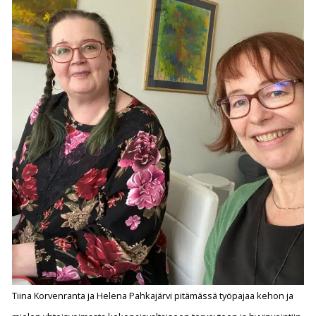
Tiina Korvenranta ja Helena Pahkajärvi pitämässä työpajaa kehon ja