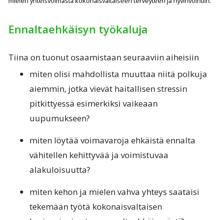
mielen yhteisvoimasta kokonaisvaltaiseen terveyteen ja hyvinvointiin.
Ennaltaehkäisyn työkaluja
Tiina on tuonut osaamistaan seuraaviin aiheisiin
miten olisi mahdollista muuttaa niitä polkuja
aiemmin, jotka vievät haitallisen stressin
pitkittyessä esimerkiksi vaikeaan
uupumukseen?
miten löytää voimavaroja ehkäistä ennalta
vähitellen kehittyvää ja voimistuvaa
alakuloisuutta?
miten kehon ja mielen vahva yhteys saataisi
tekemään työtä kokonaisvaltaisen