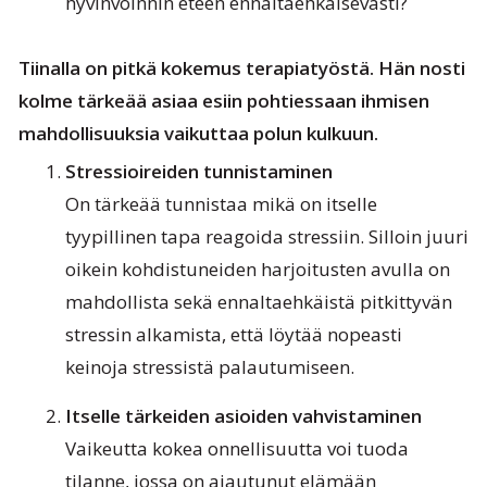
hyvinvoinnin eteen ennaltaehkäisevästi?
Tiinalla on pitkä kokemus terapiatyöstä. Hän nosti
kolme tärkeää asiaa esiin pohtiessaan ihmisen
mahdollisuuksia vaikuttaa polun kulkuun.
Stressioireiden tunnistaminen
On tärkeää tunnistaa mikä on itselle
tyypillinen tapa reagoida stressiin. Silloin juuri
oikein kohdistuneiden harjoitusten avulla on
mahdollista sekä ennaltaehkäistä pitkittyvän
stressin alkamista, että löytää nopeasti
keinoja stressistä palautumiseen.
Itselle tärkeiden asioiden vahvistaminen
Vaikeutta kokea onnellisuutta voi tuoda
tilanne, jossa on ajautunut elämään