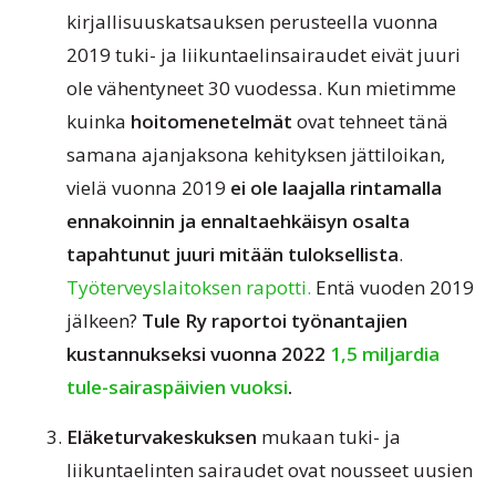
kirjallisuuskatsauksen perusteella vuonna
2019 tuki- ja liikuntaelinsairaudet eivät juuri
ole vähentyneet 30 vuodessa. Kun mietimme
kuinka
hoitomenetelmät
ovat tehneet tänä
samana ajanjaksona kehityksen jättiloikan,
vielä vuonna 2019
ei ole laajalla rintamalla
ennakoinnin ja ennaltaehkäisyn osalta
tapahtunut juuri mitään tuloksellista
.
Työterveyslaitoksen rapotti.
Entä vuoden 2019
jälkeen?
Tule Ry raportoi työnantajien
kustannukseksi vuonna 2022
1,5 miljardia
tule-sairaspäivien vuoksi
.
Eläketurvakeskuksen
mukaan tuki- ja
liikuntaelinten sairaudet ovat nousseet uusien