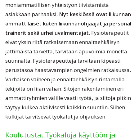
moniammatillisen yhteistyön tiivistämistä
asiakkaan parhaaksi.
Nyt keskiössä ovat liikunnan
ammattilaiset kuten liikunnanohjaajat ja personal
trainerit sekä urheiluvalmentajat.
Fysioterapeutit
eivät yksin riitä ratkaisemaan ennaltaehkäisyn
jättimäistä tarvetta, tarvitaan apuvoimia monelta
suunnalta. Fysioterapeutteja tarvitaan kipeästi
perustasoa haastavampien ongelmien ratkaisussa.
Varhaisen vaiheen ja ennaltaehkäisyn rintamalla
tekijöitä on liian vähän. Sitojen rakentaminen eri
ammattiryhmien välille vaatii työtä, ja siltoja pitkin
täytyy kulkea aktiivisesti kaikkiin suuntiin. Siihen
kulkijat tarvitsevat työkalut ja ohjauksen.
Koulutusta. Työkaluja käyttöön ja