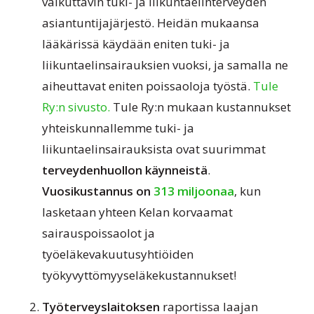
vaikuttavin tuki- ja liikuntaelinterveyden
asiantuntijajärjestö. Heidän mukaansa
lääkärissä käydään eniten tuki- ja
liikuntaelinsairauksien vuoksi, ja samalla ne
aiheuttavat eniten poissaoloja työstä.
Tule
Ry:n sivusto.
Tule Ry:n mukaan kustannukset
yhteiskunnallemme tuki- ja
liikuntaelinsairauksista ovat suurimmat
terveydenhuollon käynneistä
.
Vuosikustannus on
313 miljoonaa
, kun
lasketaan yhteen Kelan korvaamat
sairauspoissaolot ja
työeläkevakuutusyhtiöiden
työkyvyttömyyseläkekustannukset!
Työterveyslaitoksen
raportissa laajan