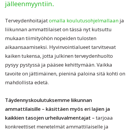
jälleenmyyntiin.
Terveydenhoitajat
omalla koulutusohjelmallaan
ja
liikunnan ammattilaiset on tässä nyt kutsuttu
mukaan tiimityöhön nopeiden tulosten
aikaansaamiseksi. Hyvinvointialueet tarvitsevat
kaiken tukensa, jotta julkinen terveydenhuolto
pysyy pystyssä ja pääsee kehittymään. Vaikka
tavoite on jättimäinen, pieninä paloina sitä kohti on
mahdollista edetä.
Täydennyskoulutuksemme liikunnan
ammattilaisille – käsittäen myös eri lajien ja
kaikkien tasojen urheiluvalmentajat –
tarjoaa
konkreettiset menetelmät ammattilaiselle ja